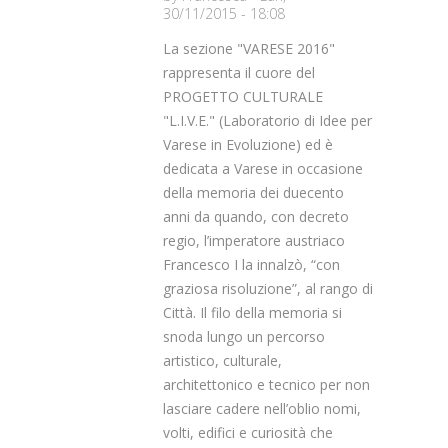
30/11/2015 - 18:08
La sezione "VARESE 2016"
rappresenta il cuore del
PROGETTO CULTURALE
"L.I.V.E." (Laboratorio di Idee per
Varese in Evoluzione) ed è
dedicata a Varese in occasione
della memoria dei duecento
anni da quando, con decreto
regio, l’imperatore austriaco
Francesco I la innalzò, “con
graziosa risoluzione”, al rango di
Città. Il filo della memoria si
snoda lungo un percorso
artistico, culturale,
architettonico e tecnico per non
lasciare cadere nell’oblio nomi,
volti, edifici e curiosità che