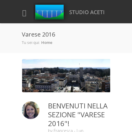
Salta al contenuto principale
Varese 2016
Tu sei qui:
Home
BENVENUTI NELLA
SEZIONE "VARESE
2016"!
by
Francesca
- Lun,