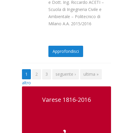
e Dott. Ing. Riccardo ACETI –
Scuola di Ingegneria Civile e
Ambientale – Politecnico di
Milano A.A. 2015/2016
Approfondisci
Pagine
1
2
3
seguente ›
ultima »
altro
Varese 1816-2016