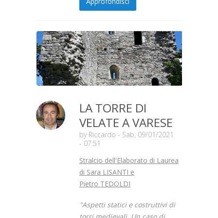
Approfondisci
LA TORRE DI
VELATE A VARESE
by
Riccardo
- Sab, 09/01/2021
- 07:51
Stralcio dell'Elaborato di Laurea
di Sara LISANTI e
Pietro TEDOLDI
"Aspetti statici e costruttivi di
torri medievali. Un caso di