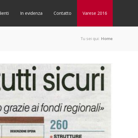
lienti
In evidenza
Contatto
Varese 2016
Tu sei qui:
Home