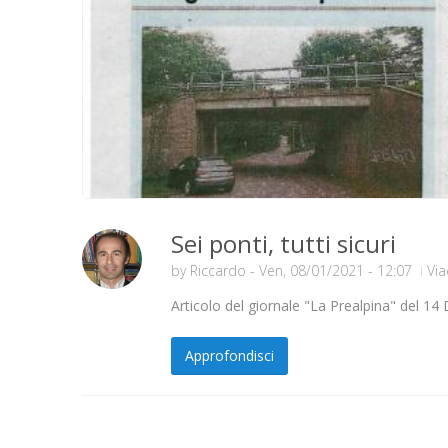
Sei ponti, tutti sicuri
by
Riccardo
- Ven, 08/01/2021 - 12:07
Via
Articolo del giornale "La Prealpina" del 1
Approfondisci