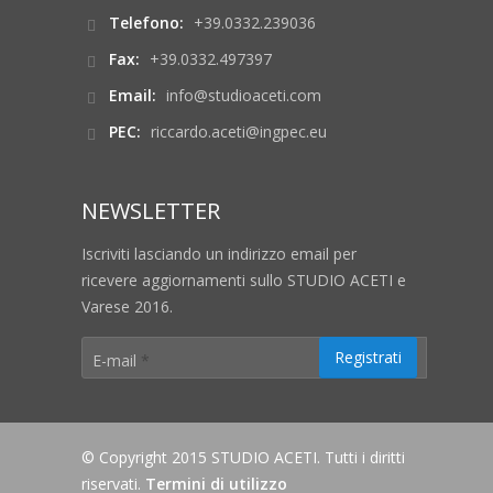
Telefono:
+39.0332.239036
Fax:
+39.0332.497397
Email:
info@studioaceti.com
PEC:
riccardo.aceti@ingpec.eu
NEWSLETTER
Iscriviti lasciando un indirizzo email per
ricevere aggiornamenti sullo STUDIO ACETI e
Varese 2016.
E-mail
*
© Copyright 2015 STUDIO ACETI. Tutti i diritti
riservati.
Termini di utilizzo