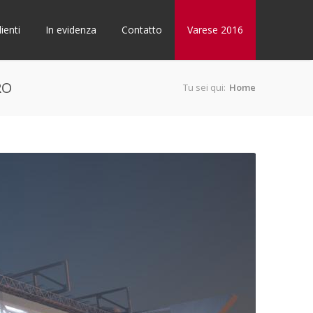
lienti
In evidenza
Contatto
Varese 2016
RO
Tu sei qui:
Home