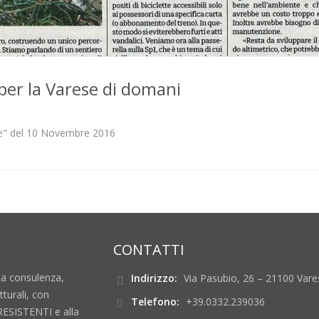
 per la Varese di domani
ese" del 10 Novembre 2016
CONTATTI
la consulenza,
Indirizzo:
Via Pasubio, 26 – 21100 Vares
tturali, con
Telefono:
+39.0332.239036
ESISTENTI e alla