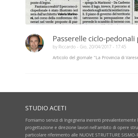
Passerelle ciclo-pedonali
by
Riccardo
- Gio, 20/04/2017 - 17:45
Articolo del giornale "La Provincia di Var
STUDIO ACETI
Forniamo servizi di Ingegneria inerenti prevalentemente 
progettazione e direzione lavori nell'ambito di opere stru
particolare riferimento alle NUOVE STRUTTURE SISMO-R