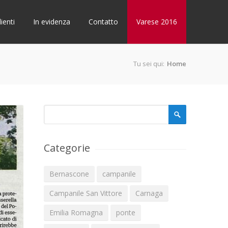
lienti
In evidenza
Contatto
Varese 2016
Tu sei qui:
Home
Form di ricerca
Cerca
Categorie
Bernascone
campanile
Campanile San Vittore
Carnaga
Emilia Romagna
ponte