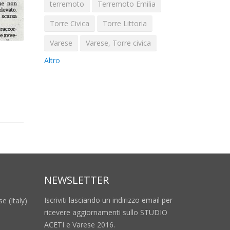
terremoto
Terremoto Emilia
Torre Civica
Torre Littoria
Varese
Varese, Torre civica
Altro
NEWSLETTER
Iscriviti lasciando un indirizzo email per
e (Italy)
ricevere aggiornamenti sullo STUDIO
ACETI e Varese 2016.