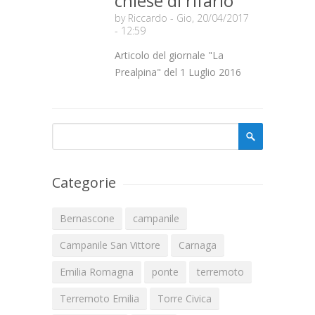
chiese di rifarlo
by
Riccardo
- Gio, 20/04/2017
- 12:59
Articolo del giornale "La
Prealpina" del 1 Luglio 2016
Form di ricerca
Cerca
Categorie
Bernascone
campanile
Campanile San Vittore
Carnaga
Emilia Romagna
ponte
terremoto
Terremoto Emilia
Torre Civica