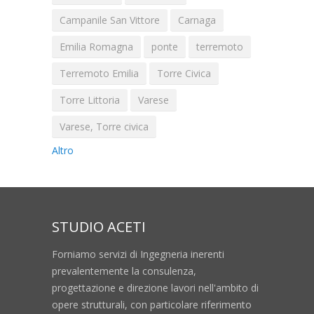
Campanile San Vittore
Carnaga
Emilia Romagna
ponte
terremoto
Terremoto Emilia
Torre Civica
Torre Littoria
Varese
Varese, Torre civica
Altro
STUDIO ACETI
Forniamo servizi di Ingegneria inerenti
prevalentemente la consulenza,
progettazione e direzione lavori nell'ambito di
opere strutturali, con particolare riferimento