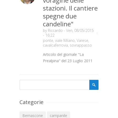
voragine delle
stazioni. Il cantiere
spegne due
candeline"
by
Riccardo
- Ven, 08/05/2015
- 16:22
ponte
,
viale Milano
,
Varese
,
cavalcaferrovia
,
sovrappasso
Articolo del giornale "La
Prealpina" del 23 Luglio 2011
Form di ricerca
Cerca
Categorie
Bernascone
campanile