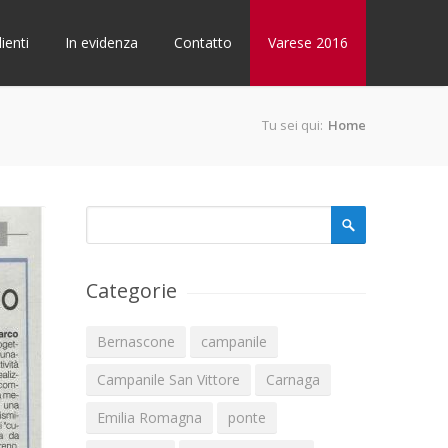
lienti
In evidenza
Contatto
Varese 2016
Tu sei qui:
Home
Form di ricerca
Cerca
Categorie
Bernascone
campanile
Campanile San Vittore
Carnaga
Emilia Romagna
ponte