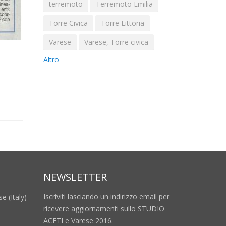
terremoto
Terremoto Emilia
Torre Civica
Torre Littoria
Varese
Varese, Torre civica
Altro
NEWSLETTER
Iscriviti lasciando un indirizzo email per
e (Italy)
ricevere aggiornamenti sullo STUDIO
ACETI e Varese 2016.