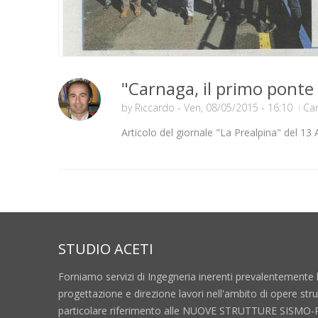
"Carnaga, il primo ponte
by
Riccardo
- Ven, 08/05/2015 - 16:10
Ca
Articolo del giornale "La Prealpina" del 13 
STUDIO ACETI
Forniamo servizi di Ingegneria inerenti prevalentemente 
progettazione e direzione lavori nell'ambito di opere stru
particolare riferimento alle NUOVE STRUTTURE SISMO-R