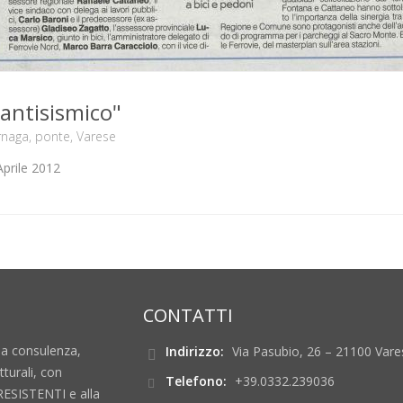
 antisismico"
rnaga
,
ponte
,
Varese
Aprile 2012
CONTATTI
la consulenza,
Indirizzo:
Via Pasubio, 26 – 21100 Vares
tturali, con
Telefono:
+39.0332.239036
ESISTENTI e alla